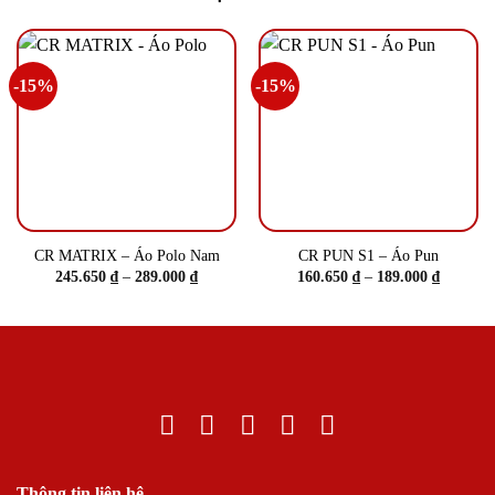
-15%
-15%
CR MATRIX – Áo Polo Nam
CR PUN S1 – Áo Pun
Khoảng
Khoảng
245.650
₫
–
289.000
₫
160.650
₫
–
189.000
₫
giá:
giá:
từ
từ
245.650 ₫
160.650 
đến
đến
289.000 ₫
189.000 
Thông tin liên hệ