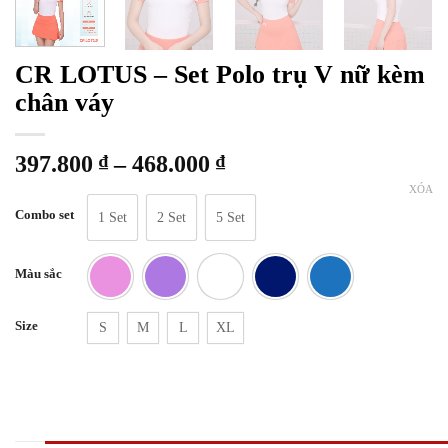
CR LOTUS – Set Polo trụ V nữ kèm
chân váy
Khoảng
397.800
₫
–
468.000
₫
giá:
XÓA
từ
Combo set
1 Set
2 Set
5 Set
397.800 ₫
đến
Màu sắc
468.000 ₫
Size
S
M
L
XL