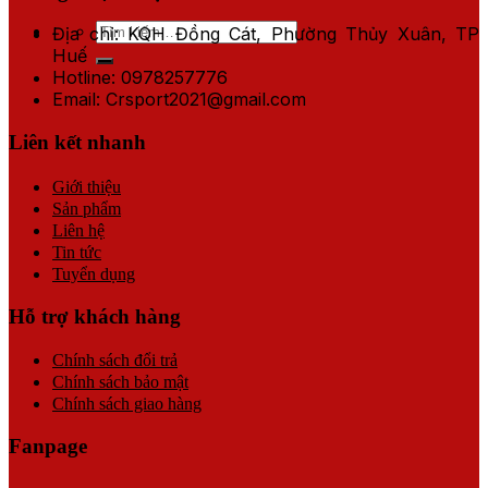
Tìm
Địa chỉ: KQH Đồng Cát, Phường Thủy Xuân, TP
kiếm:
Huế
Hotline: 0978257776
Email: Crsport2021@gmail.com
Liên kết nhanh
Giới thiệu
Sản phẩm
Liên hệ
Tin tức
Tuyển dụng
Hỗ trợ khách hàng
Chính sách đổi trả
Chính sách bảo mật
Chính sách giao hàng
Fanpage