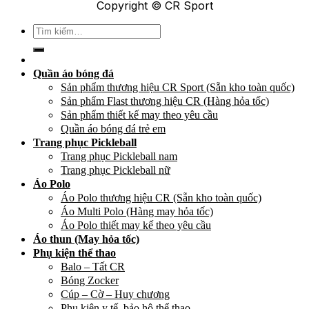
Copyright © CR Sport
Tìm
kiếm:
Quần áo bóng đá
Sản phẩm thương hiệu CR Sport (Sẵn kho toàn quốc)
Sản phẩm Flast thương hiệu CR (Hàng hỏa tốc)
Sản phẩm thiết kế may theo yêu cầu
Quần áo bóng đá trẻ em
Trang phục Pickleball
Trang phục Pickleball nam
Trang phục Pickleball nữ
Áo Polo
Áo Polo thương hiệu CR (Sẵn kho toàn quốc)
Áo Multi Polo (Hàng may hỏa tốc)
Áo Polo thiết may kế theo yêu cầu
Áo thun (May hỏa tốc)
Phụ kiện thể thao
Balo – Tất CR
Bóng Zocker
Cúp – Cờ – Huy chương
Phụ kiện y tế, bảo hộ thể thao