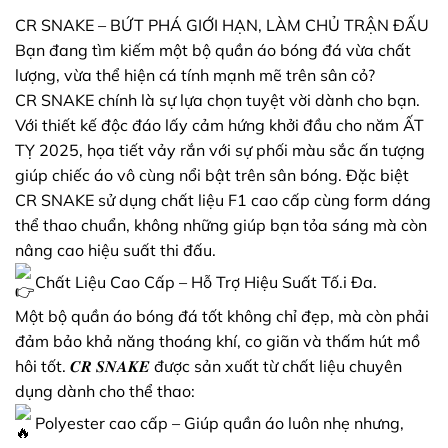
CR SNAKE – BỨT PHÁ GIỚI HẠN, LÀM CHỦ TRẬN ĐẤU
Bạn đang tìm kiếm một bộ quần áo bóng đá vừa chất
lượng, vừa thể hiện cá tính mạnh mẽ trên sân cỏ?
CR SNAKE chính là sự lựa chọn tuyệt vời dành cho bạn.
Với thiết kế độc đáo lấy cảm hứng khởi đầu cho năm ẤT
TỴ 2025, họa tiết vảy rắn với sự phối màu sắc ấn tượng
giúp chiếc áo vô cùng nổi bật trên sân bóng. Đặc biệt
CR SNAKE sử dụng chất liệu F1 cao cấp cùng form dáng
thể thao chuẩn, không những giúp bạn tỏa sáng mà còn
nâng cao hiệu suất thi đấu.
Chất Liệu Cao Cấp – Hỗ Trợ Hiệu Suất Tố.i Đa.
Một bộ quần áo bóng đá tốt không chỉ đẹp, mà còn phải
đảm bảo khả năng thoáng khí, co giãn và thấm hút mồ
hôi tốt. 𝑪𝑹 𝑺𝑵𝑨𝑲𝑬 được sản xuất từ chất liệu chuyên
dụng dành cho thể thao:
Polyester cao cấp – Giúp quần áo luôn nhẹ nhưng,