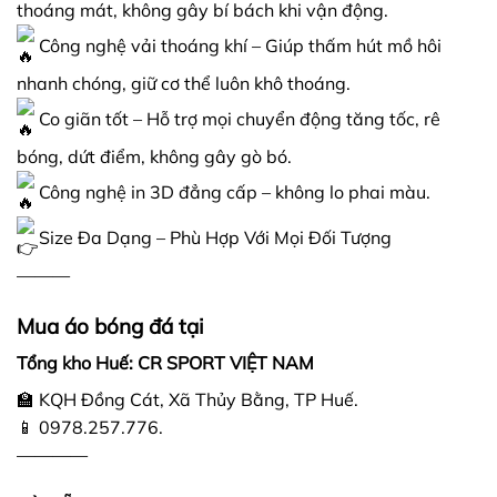
thoáng mát, không gây bí bách khi vận động.
Công nghệ vải thoáng khí – Giúp thấm hút mồ hôi
nhanh chóng, giữ cơ thể luôn khô thoáng.
Co giãn tốt – Hỗ trợ mọi chuyển động tăng tốc, rê
bóng, dứt điểm, không gây gò bó.
Công nghệ in 3D đẳng cấp – không lo phai màu.
Size Đa Dạng – Phù Hợp Với Mọi Đối Tượng
———
Mua áo bóng đá tại
Tổng kho Huế: CR SPORT VIỆT NAM
🏫 KQH Đồng Cát, Xã Thủy Bằng, TP Huế.
📱 0978.257.776.
————