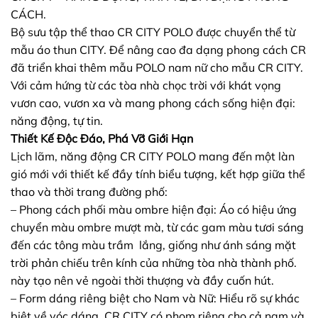
CÁCH.
Bộ sưu tập thể thao CR CITY POLO được chuyển thể từ
mẫu áo thun CITY. Để nâng cao đa dạng phong cách CR
đã triển khai thêm mẫu POLO nam nữ cho mẫu CR CITY.
Với cảm hứng từ các tòa nhà chọc trời với khát vọng
vươn cao, vươn xa và mang phong cách sống hiện đại:
năng động, tự tin.
Thiết Kế Độc Đáo, Phá Vỡ Giới Hạn
Lịch lãm, năng động CR CITY POLO mang đến một làn
gió mới với thiết kế đầy tính biểu tượng, kết hợp giữa thể
thao và thời trang đường phố:
– Phong cách phối màu ombre hiện đại: Áo có hiệu ứng
chuyển màu ombre mượt mà, từ các gam màu tươi sáng
đến các tông màu trầm lắng, giống như ánh sáng mặt
trời phản chiếu trên kính của những tòa nhà thành phố.
này tạo nên vẻ ngoài thời thượng và đầy cuốn hút.
– Form dáng riêng biệt cho Nam và Nữ: Hiểu rõ sự khác
biệt về vóc dáng, CR CITY có phom riêng cho cả nam và