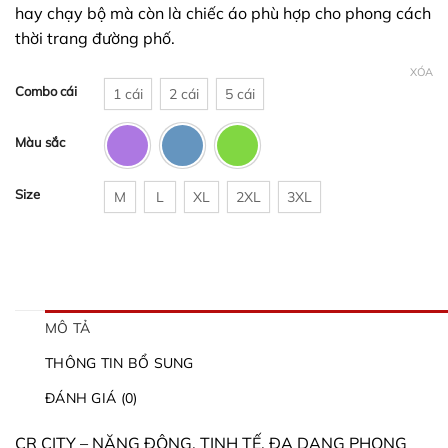
hay chạy bộ mà còn là chiếc áo phù hợp cho phong cách
đến
thời trang đường phố.
289.000 ₫
XÓA
Combo cái
1 cái
2 cái
5 cái
Màu sắc
Size
M
L
XL
2XL
3XL
MÔ TẢ
THÔNG TIN BỔ SUNG
ĐÁNH GIÁ (0)
CR CITY – NĂNG ĐỘNG, TINH TẾ, ĐA DẠNG PHONG