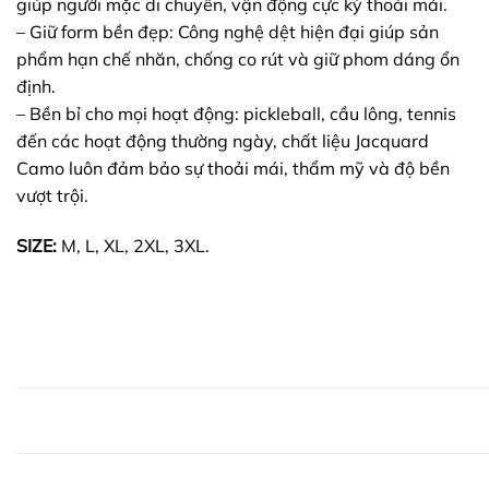
giúp người mặc di chuyển, vận động cực kỳ thoải mái.
– Giữ form bền đẹp: Công nghệ dệt hiện đại giúp sản
phẩm hạn chế nhăn, chống co rút và giữ phom dáng ổn
định.
– Bền bỉ cho mọi hoạt động: pickleball, cầu lông, tennis
đến các hoạt động thường ngày, chất liệu Jacquard
Camo luôn đảm bảo sự thoải mái, thẩm mỹ và độ bền
vượt trội.
SIZE:
M, L, XL, 2XL, 3XL.