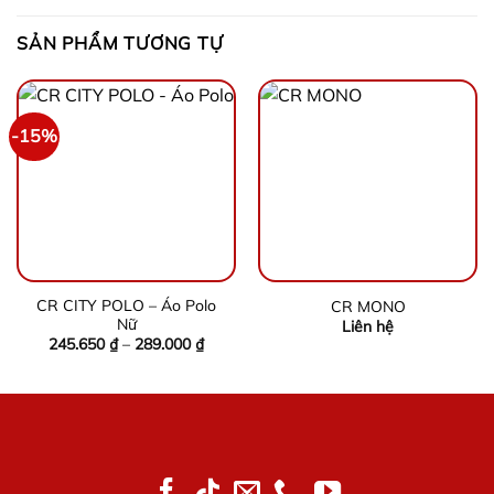
SẢN PHẨM TƯƠNG TỰ
-15%
CR CITY POLO – Áo Polo
CR MONO
Nữ
Liên hệ
Khoảng
245.650
₫
–
289.000
₫
giá:
từ
245.650 ₫
đến
289.000 ₫