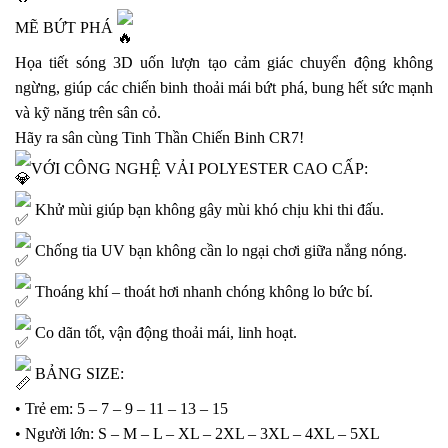
MẼ BỨT PHÁ
Họa tiết sóng 3D uốn lượn tạo cảm giác chuyển động không
ngừng, giúp các chiến binh thoải mái bứt phá, bung hết sức mạnh
và kỹ năng trên sân cỏ.
Hãy ra sân cùng Tinh Thần Chiến Binh CR7!
VỚI CÔNG NGHỆ VẢI POLYESTER CAO CẤP:
Khử mùi giúp bạn không gây mùi khó chịu khi thi đấu.
Chống tia UV bạn không cần lo ngại chơi giữa nắng nóng.
Thoáng khí – thoát hơi nhanh chóng không lo bức bí.
Co dãn tốt, vận động thoải mái, linh hoạt.
BẢNG SIZE:
• Trẻ em: 5 – 7 – 9 – 11 – 13 – 15
• Người lớn: S – M – L – XL – 2XL – 3XL – 4XL – 5XL