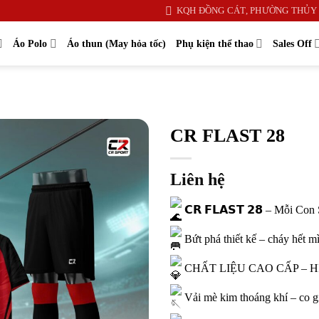
KQH ĐỒNG CÁT, PHƯỜNG THỦY 
Áo Polo
Áo thun (May hỏa tốc)
Phụ kiện thể thao
Sales Off
CR FLAST 28
Liên hệ
𝗖𝗥 𝗙𝗟𝗔𝗦𝗧 𝟮𝟴 – Mỗi C
Bứt phá thiết kế – cháy hết mì
CHẤT LIỆU CAO CẤP – H
Vải mè kim thoáng khí – co gi