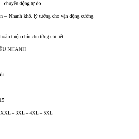
 – chuyển động tự do
 – Nhanh khô, lý tưởng cho vận động cường
oàn thiện chỉn chu từng chi tiết
IÊU NHANH
ội
 15
– XXL – 3XL – 4XL – 5XL