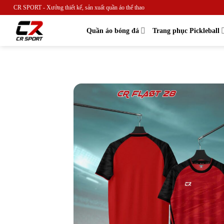
Skip
CR SPORT - Xưởng thiết kế, sản xuất quần áo thể thao
to
content
Quần áo bóng đá
Trang phục Pickleball