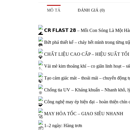
MÔ TẢ
ĐÁNH GIÁ (0)
𝗖𝗥 𝗙𝗟𝗔𝗦𝗧 𝟮𝟴 – Mỗi Con Sóng Là Một H
Bứt phá thiết kế – cháy hết mình trong từng tr
CHẤT LIỆU CAO CẤP – HIỆU SUẤT TỐI
Vải mè kim thoáng khí – co giãn linh hoạt – si
Tạo cảm giác mát – thoải mái – chuyển động t
Chống tia UV – Kháng khuẩn – Nhanh khô, lý
Công nghệ may ép hiện đại – hoàn thiện chỉn ch
MAY HỎA TỐC – GIAO SIÊU NHANH
1–2 ngày: Hàng trơn