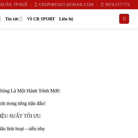
XUÂN, TP HUẾ
CRSPORT2021@GMAIL.COM
0978.257.776
Tin tức
Về CR SPORT
Liên hệ
on Sóng Là Một Hành Trình Mới!
nh trong từng trận đấu!
IỆU SUẤT TỐI ƯU
ãn linh hoạt – siêu nhẹ