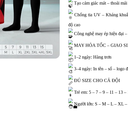
Tạo cảm giác mát – thoải mái
Chống tia UV – Kháng khuẩn
độ cao
Công nghệ may ép hiện đại – h
MAY HỎA TỐC – GIAO S
1–2 ngày: Hàng trơn
3–4 ngày: In tên – số – logo đ
ĐỦ SIZE CHO CẢ ĐỘI
Trẻ em: 5 – 7 – 9 – 11 – 13 –
Người lớn: S – M – L – XL 