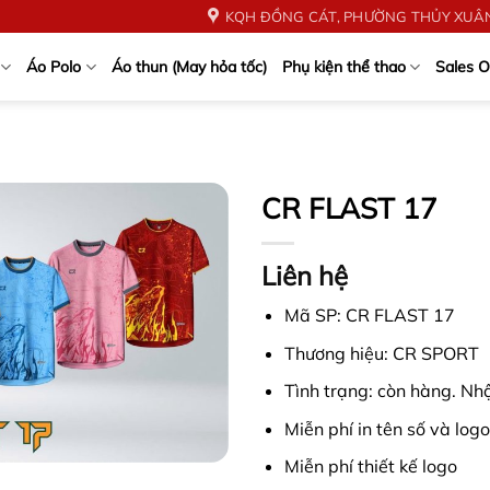
KQH ĐỒNG CÁT, PHƯỜNG THỦY XUÂN
Áo Polo
Áo thun (May hỏa tốc)
Phụ kiện thể thao
Sales O
CR FLAST 17
Liên hệ
Mã SP: CR FLAST 17
Thương hiệu: CR SPORT
Tình trạng: còn hàng. Nhậ
Miễn phí in tên số và logo
Miễn phí thiết kế logo