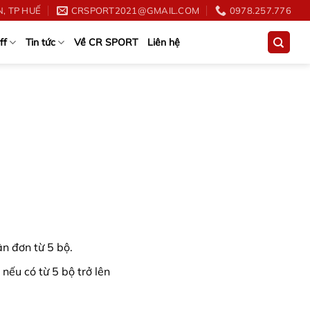
, TP HUẾ
CRSPORT2021@GMAIL.COM
0978.257.776
ff
Tin tức
Về CR SPORT
Liên hệ
n đơn từ 5 bộ.
 nếu có từ 5 bộ trở lên