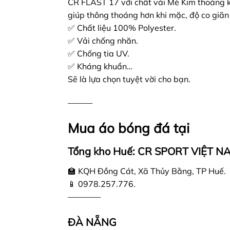
CR FLAST 17 với chất vải Mè Kim thoáng khí
giúp thông thoáng hơn khi mặc, độ co giãn
✅️ Chất liệu 100% Polyester.
✅️ Vải chống nhăn.
✅️ Chống tia UV.
✅️ Kháng khuẩn…
Sẽ là lựa chọn tuyệt vời cho bạn.
———
Mua áo bóng đá tại
Tổng kho Huế: CR SPORT VIỆT N
🏫 KQH Đồng Cát, Xã Thủy Bằng, TP Huế.
📱 0978.257.776.
————
ĐÀ NẴNG