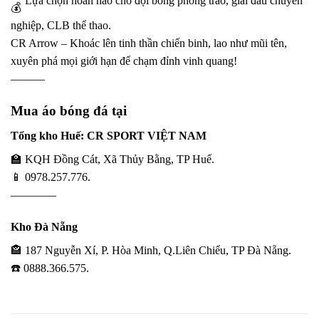
Lựa chọn hoàn hảo cho đội bóng phong trào, giải đấu chuyên
nghiệp, CLB thể thao.
CR Arrow – Khoác lên tinh thần chiến binh, lao như mũi tên,
xuyên phá mọi giới hạn để chạm đỉnh vinh quang!
———
Mua áo bóng đá tại
Tổng kho Huế: CR SPORT VIỆT NAM
🏫 KQH Đồng Cát, Xã Thủy Bằng, TP Huế.
📱 0978.257.776.
————
Kho Đà Nẵng
🏤 187 Nguyễn Xí, P. Hòa Minh, Q.Liên Chiểu, TP Đà Nẵng.
☎️ 0888.366.575.