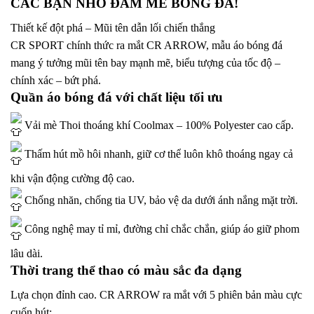
CÁC BẠN NHỎ ĐAM MÊ BÓNG ĐÁ!
Thiết kế đột phá – Mũi tên dẫn lối chiến thắng
CR SPORT chính thức ra mắt CR ARROW, mẫu áo bóng đá
mang ý tưởng mũi tên bay mạnh mẽ, biểu tượng của tốc độ –
chính xác – bứt phá.
Quần áo bóng đá với chất liệu tối ưu
Vải mè Thoi thoáng khí Coolmax – 100% Polyester cao cấp.
Thấm hút mồ hôi nhanh, giữ cơ thể luôn khô thoáng ngay cả
khi vận động cường độ cao.
Chống nhăn, chống tia UV, bảo vệ da dưới ánh nắng mặt trời.
Công nghệ may tỉ mỉ, đường chỉ chắc chắn, giúp áo giữ phom
lâu dài.
Thời trang thể thao có màu sắc đa dạng
Lựa chọn đỉnh cao. CR ARROW ra mắt với 5 phiên bản màu cực
cuốn hút: