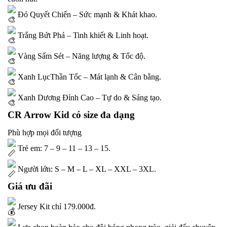
Đỏ Quyết Chiến – Sức mạnh & Khát khao.
Trắng Bứt Phá – Tinh khiết & Linh hoạt.
Vàng Sấm Sét – Năng lượng & Tốc độ.
Xanh LụcThần Tốc – Mát lạnh & Cân bằng.
Xanh Dương Đỉnh Cao – Tự do & Sáng tạo.
CR Arrow Kid có size đa dạng
Phù hợp mọi đối tượng
Trẻ em: 7 – 9 – 11 – 13 – 15.
Người lớn: S – M – L – XL – XXL – 3XL.
Giá ưu đãi
Jersey Kit chỉ 179.000đ.