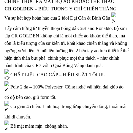
CHÍNH THỨC RA MẮT BỘ ÁO KHOÁC THỂ THAO
CR GOLDEN
– BIỂU TƯỢNG Ý CHÍ CHIẾN THẮNG
Và sự kết hợp hoàn hảo của 2 idol
Đại Cán
& Bình Gấu
Lấy cảm hứng từ huyền thoại bóng đá Cristiano Ronaldo, bộ sưu
tập CR GOLDEN không chỉ là một chiếc áo khoác thể thao, mà
còn là biểu tượng của sự kiên trì, khát khao chiến thắng và không
ngừng vươn lên. 5 mũi tên hướng lên 2 bên tay áo trên thiết kế thể
hiện tinh thần bứt phá, chinh phục mọi thử thách – như chính
hành trình của CR7 với 5 Quả Bóng Vàng danh giá.
CHẤT LIỆU CAO CẤP – HIỆU SUẤT TỐI ƯU
Poly 2 da – 100% Polyester: Công nghệ vải hiện đại giúp áo
có độ bền cao, giữ form tốt.
Co giãn 4 chiều: Linh hoạt trong từng chuyển động, thoải mái
khi di chuyển.
Bề mặt mềm mịn, chống nhăn.