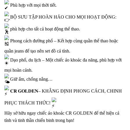
Phù hợp với mọi thời tiết.
BỘ SƯU TẬP HOÀN HẢO CHO MỌI HOẠT ĐỘNG:
phù hợp cho tất cả hoạt động thể thao.
Phong cách đường phố – Kết hợp cùng quần thể thao hoặc
quần jeans để tạo nên set đồ cá tính.
Dạo phố, du lịch – Một chiếc áo khoác đa năng, phù hợp với
mọi hoàn cảnh.
Giữ ấm, chống nắng…
𝐂𝐑 𝐆𝐎𝐋𝐃𝐄𝐍– KHẲNG ĐỊNH PHONG CÁCH, CHINH
PHỤC THÁCH THỨC!
Hãy sở hữu ngay chiếc áo khoác CR GOLDEN để thể hiện cá
tính và tinh thần chiến binh trong bạn!