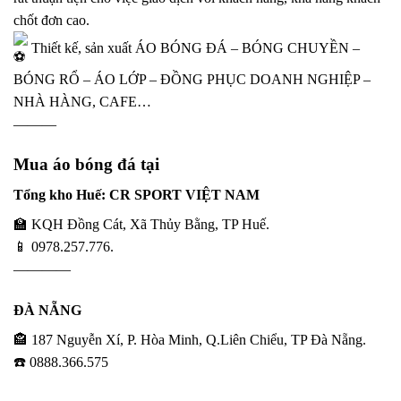
chốt đơn cao.
Thiết kế, sản xuất ÁO BÓNG ĐÁ – BÓNG CHUYỀN –
BÓNG RỔ – ÁO LỚP – ĐỒNG PHỤC DOANH NGHIỆP –
NHÀ HÀNG, CAFE…
———
Mua áo bóng đá tại
Tổng kho Huế: CR SPORT VIỆT NAM
🏫 KQH Đồng Cát, Xã Thủy Bằng, TP Huế.
📱 0978.257.776.
————
ĐÀ NẴNG
🏤 187 Nguyễn Xí, P. Hòa Minh, Q.Liên Chiểu, TP Đà Nẵng.
☎️ 0888.366.575