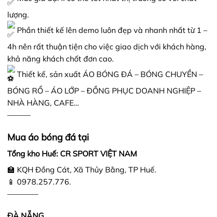
lượng.
Phần thiết kế lên demo luôn đẹp và nhanh nhất từ 1 –
4h nên rất thuận tiện cho việc giao dịch với khách hàng,
khả năng khách chốt đơn cao.
Thiết kế, sản xuất ÁO BÓNG ĐÁ – BÓNG CHUYỀN –
BÓNG RỔ – ÁO LỚP – ĐỒNG PHỤC DOANH NGHIỆP –
NHÀ HÀNG, CAFE…
———
Mua áo bóng đá tại
Tổng kho Huế: CR SPORT VIỆT NAM
🏫 KQH Đồng Cát, Xã Thủy Bằng, TP Huế.
📱 0978.257.776.
————
ĐÀ NẴNG