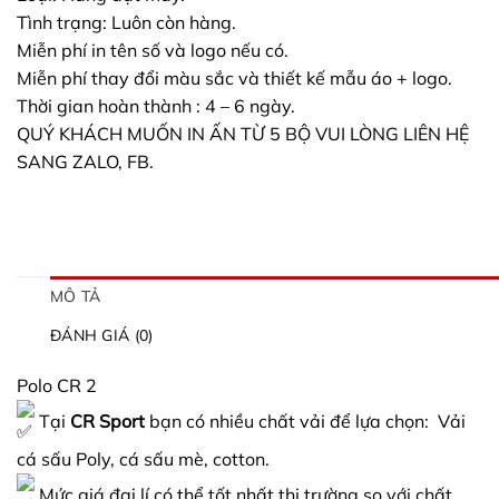
Tình trạng: Luôn còn hàng.
Miễn phí in tên số và logo nếu có.
Miễn phí thay đổi màu sắc và thiết kế mẫu áo + logo.
Thời gian hoàn thành : 4 – 6 ngày.
QUÝ KHÁCH MUỐN IN ẤN TỪ 5 BỘ VUI LÒNG LIÊN HỆ
SANG ZALO, FB.
MÔ TẢ
ĐÁNH GIÁ (0)
Polo CR 2
Tại
CR Sport
bạn có nhiều chất vải để lựa chọn:
V
ải
cá sấu Poly, cá sấu mè, cotton.
Mức giá đại lí có thể tốt nhất thị trường so với chất