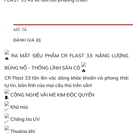
MÔ TẢ
ĐÁNH GIÁ (0)
RA MẮT SIÊU PHẨM CR FLAST 33: NĂNG LƯỢNG
BÙNG NỔ – THỐNG LĨNH SÂN CỎ
CR Flast 33 tôn lên vóc dáng khỏe khoắn và phong thái
tự tin, bản lĩnh của mọi cầu thủ trên sân!
CÔNG NGHỆ VẢI MÈ KIM ĐỘC QUYỀN
Khử mùi
Chống tia UV
Thoáng khí