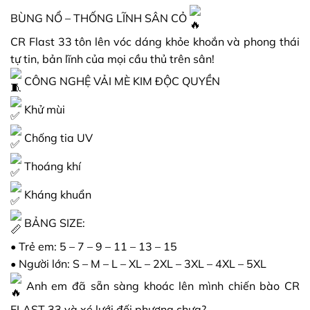
BÙNG NỔ – THỐNG LĨNH SÂN CỎ
CR Flast 33 tôn lên vóc dáng khỏe khoắn và phong thái
tự tin, bản lĩnh của mọi cầu thủ trên sân!
CÔNG NGHỆ VẢI MÈ KIM ĐỘC QUYỀN
Khử mùi
Chống tia UV
Thoáng khí
Kháng khuẩn
BẢNG SIZE:
• Trẻ em: 5 – 7 – 9 – 11 – 13 – 15
• Người lớn: S – M – L – XL – 2XL – 3XL – 4XL – 5XL
Anh em đã sẵn sàng khoác lên mình chiến bào CR
FLAST 33 và xé lưới đối phương chưa?