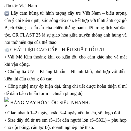
dân tộc Việt Nam.
Lấy cảm hứng từ hình tượng cây tre Việt Nam – biểu tượng
của ý chí kiên định, sức sống dẻo dai, kết hợp với hình ảnh cọc gỗ
Bạch Đằng – dấu ấn của chiến thắng oanh liệt trong lịch sử dân
tộc, CR FLAST 25 là sự giao hòa giữa truyền thống anh hùng và
hơi thở hiện đại của thể thao.
CHẤT LIỆU CAO CẤP – HIỆU SUẤT TỐI ƯU
• Vải Mè Kim thoáng khí, co giãn tốt, cho cảm giác nhẹ và mát
khi vận động.
• Chống tia UV – Kháng khuẩn – Nhanh khô, phù hợp với điều
kiện thi đấu cường độ cao.
• Công nghệ may ép hiện đại, từng chi tiết được hoàn thiện tỉ mỉ
để đảm bảo chuẩn form – chuẩn phong độ.
HÀNG MAY HỎA TỐC SIÊU NHANH:
• Giao nhanh 1–2 ngày, hoặc 3–4 ngày nếu in tên, số, logo đội.
• Size đầy đủ từ trẻ em (5–15) đến người lớn (S–5XL) – phù hợp
cho đội bóng, câu lạc bộ, doanh nghiệp thể thao.