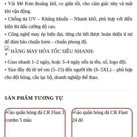
• Vải Mè Kim thoáng khí, co giãn tốt, cho cảm giác nhẹ và mát
khi vận động.
• Chống tia UV – Kháng khuẩn – Nhanh khô, phù hợp với điều
kiện thi đấu cường độ cao.
• Công nghệ may ép hiện đại, từng chi tiết được hoàn thiện tỉ mỉ
để đảm bảo chuẩn form – chuẩn phong độ.
HÀNG MAY HỎA TỐC SIÊU NHANH:
• Giao nhanh 1–2 ngày, hoặc 3–4 ngày nếu in tên, số, logo đội.
• Size đầy đủ từ trẻ em (5–15) đến người lớn (S–5XL) – phù hợp
cho đội bóng, câu lạc bộ, doanh nghiệp thể thao.
SẢN PHẨM TƯƠNG TỰ